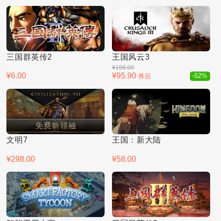
三国群英传2
王国风云3
¥198.00
¥6.00
¥95.90
券后
-52%
文明7
王国：新大陆
¥298.00
¥58.00