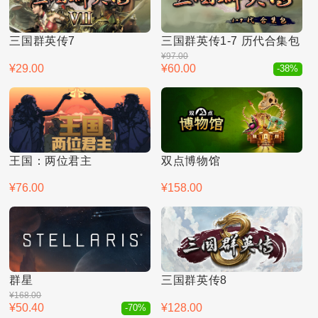
三国群英传7
三国群英传1-7 历代合集包
¥97.00
¥29.00
¥60.00
-38%
王国：两位君主
双点博物馆
¥76.00
¥158.00
群星
三国群英传8
¥168.00
¥50.40
¥128.00
-70%