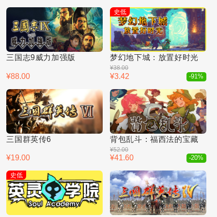
史低
三国志9威力加强版
梦幻地下城：放置好时光
¥38.00
¥88.00
¥3.42
-91%
三国群英传6
背包乱斗：福西法的宝藏
¥52.00
¥19.00
¥41.60
-20%
史低