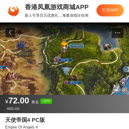
香港凤凰游戏商城APP
香港凤凰游戏商城APP
打开APP
打开APP
新人可享百元优惠礼，海量游戏任你淘
新人可享百元优惠礼，海量游戏任你淘
1
/
4
72.00
¥
-10%
券后
¥80.00
天使帝国4 PC版
Empire Of Angels 4