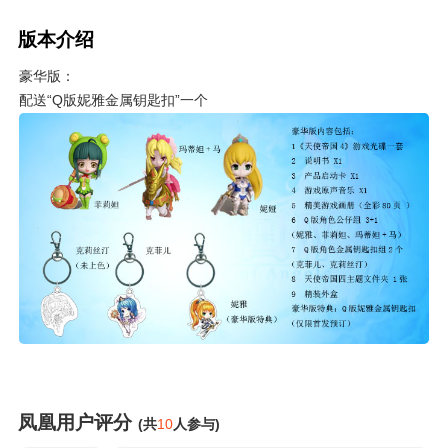
表现出轻松有趣的游戏乐趣。 游戏特色： ●丰富又曲折的故事内容
● 架构在前代故事的延续，以全新的编写手法重新演译爱斯嘉大陆
版本介绍
的演变。 ●探索与解谜的战略关卡● 在原有的战棋游戏对战的关卡
豪华版：
上，加入机关和隐藏陷阱等元素，使战斗的过程更加丰富有趣。 ●
配送“
Q版妮雅金属钥匙扣
”一个
活跃又有趣的战斗动作● 可随意转职成数十种兵种还有专属的技能
动作，有些可爱有些爆笑，战斗过程充满惊奇。 ●可爱又逗趣的人
物角色● 以精致唯美的画风来表现众多美丽天使的军团，并以可爱
版造型来表现各种种，主要角色以全新的姿态登场！ 全女子军团魅
力无限！
凤凰用户评分
(共
10
人参与)