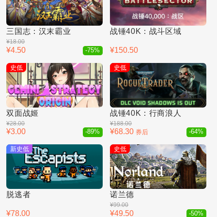
三国志：汉末霸业
战锤40K：战斗区域
¥18.00
¥4.50
¥150.50
-75%
史低
史低
双面战姬
战锤40K：行商浪人
¥28.00
¥188.00
¥3.00
¥68.30
-89%
券后
-64%
新史低
史低
脱逃者
诺兰德
¥99.00
¥78.00
¥49.50
-50%