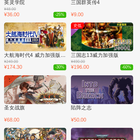
英灵学院
三国群英传4
¥48.00
¥36.00
¥9.00
-25%
史低
大航海时代4 威力加强版HD
三国志13威力加强版
¥249.00
¥490.00
¥174.30
¥196.00
-30%
-60%
圣女战旗
陷阵之志
¥68.00
¥50.00