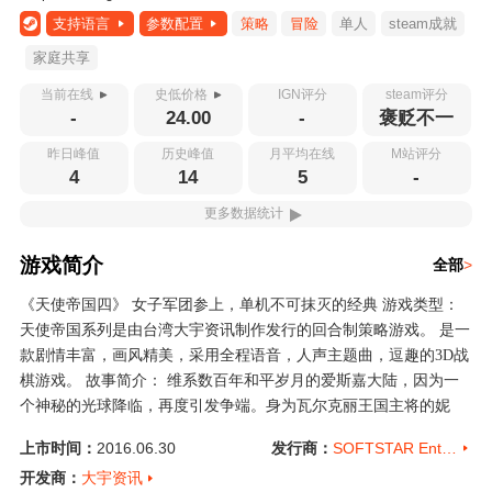
支持语言
参数配置
策略
冒险
单人
steam成就
家庭共享
当前在线
史低价格
IGN评分
steam评分
-
24.00
-
褒贬不一
昨日峰值
历史峰值
月平均在线
M站评分
4
14
5
-
更多数据统计
游戏简介
全部
>
《天使帝国四》 女子军团参上，单机不可抹灭的经典 游戏类型：
天使帝国系列是由台湾大宇资讯制作发行的回合制策略游戏。 是一
款剧情丰富，画风精美，采用全程语音，人声主题曲，逗趣的3D战
棋游戏。 故事简介： 维系数百年和平岁月的爱斯嘉大陆，因为一
个神秘的光球降临，再度引发争端。身为瓦尔克丽王国主将的妮
雅，是否能成为解救这世界的勇者呢？ 众多美丽天使的军团，创新
上市时间：
2016.06.30
发行商：
SOFTSTAR Entertainment
战棋游戏加解谜过关的玩法，随意转职成各种各样特色兵种，组织
开发商：
大宇资讯
出专属的强力兵团。精致唯美的画风与逗趣可爱的战斗过程，充份