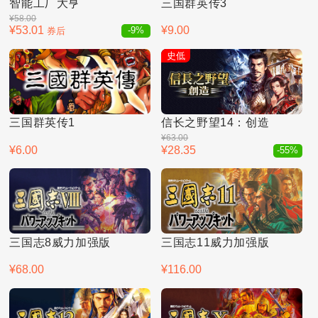
智能工厂大亨
三国群英传3
¥58.00
¥53.01
¥9.00
券后
-9%
史低
三国群英传1
信长之野望14：创造
¥63.00
¥6.00
¥28.35
-55%
三国志8威力加强版
三国志11威力加强版
¥68.00
¥116.00