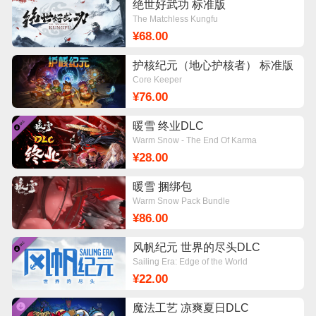
绝世好武功 标准版
The Matchless Kungfu
¥68.00
护核纪元（地心护核者） 标准版
Core Keeper
¥76.00
暖雪 终业DLC
Warm Snow - The End Of Karma
¥28.00
暖雪 捆绑包
Warm Snow Pack Bundle
¥86.00
风帆纪元 世界的尽头DLC
Sailing Era: Edge of the World
¥22.00
魔法工艺 凉爽夏日DLC