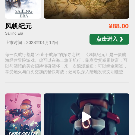
风帆纪元
¥88.00
Sailing Era
点击进入
上市时间：2023年01月12日
每一次航行都是“不止于航海”的探寻之旅！《风帆纪元》是一款航
海经营冒险游戏。你可以在海上悠闲航行，跑商卖货积累财富；可
以与酒馆的美女招待轻碰酒杯，来一次浪漫邂逅；可以缉拿海盗，
享受炮火与白刃交加的畅快海战；还可以深入陆地发现文明遗迹与
尘封宝藏……