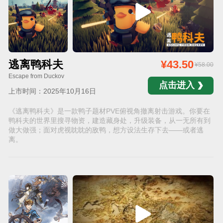
逃离鸭科夫
¥43.50
¥58.00
Escape from Duckov
点击进入
上市时间：2025年10月16日
《逃离鸭科夫》是一款鸭子题材PVE俯视角撤离射击游戏。你要在
鸭科夫的世界里搜寻物资，建造藏身处，升级装备，从一无所有到
做大做强；面对虎视眈眈的敌鸭，想方设法生存下去——或者逃
离。