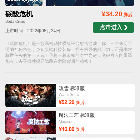
碳酸危机
¥34.20
券后
Soda Crisis
点击进入
上市时间：2022年05月24日
《碳酸危机》是一款高机动性横版平台射击游戏。你，一个来历不
明的神秘角色，身负尖端科技装备，拥有极强的战斗力，正是本次
救世任务的第一人选！你将带着未知的身世之谜，突破敌人的重重
炮火，去寻找并揭开隐藏在危险背后的秘密！
暖雪 标准版
Warm Snow
¥52.20
券后
魔法工艺 标准版
Magicraft
¥46.80
券后