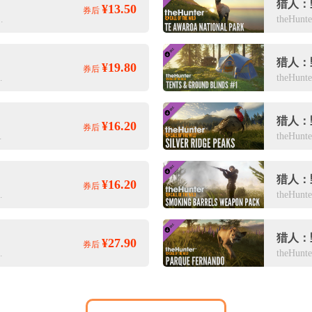
¥13.50
券后
d Veteran Cosmetic Pack
¥19.80
券后
iber Weapon Pack
猎人：
¥16.20
券后
 Tripod Pack
¥16.20
券后
Spring Creek Manor
¥27.90
券后
rhonga Savanna