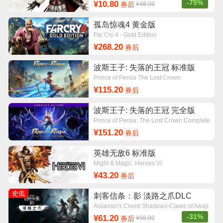
-75%
¥10.80
券后
¥48.00
孤岛惊魂4 黄金版
Far Cry 4 - Gold Edition
¥268.20
券后
波斯王子: 失落的王冠 标准版
Prince of Persia The Lost Crown
¥115.20
券后
波斯王子: 失落的王冠 完全版
Prince of Persia: The Lost Crown Complete
edition
¥151.20
券后
英雄无敌6 标准版
Might & Magic: Heroes VI
¥43.20
券后
史低
刺客信条：影 淡路之爪DLC
Assassin's Creed Shadows-Claws of Awaji
-31%
¥61.20
券后
¥98.00