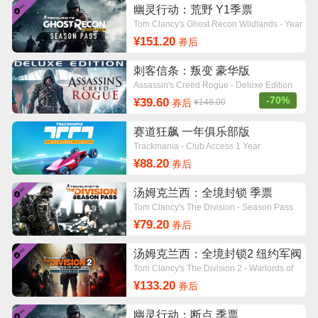
幽灵行动：荒野 Y1季票
Tom Clancy's Ghost Recon Wildlands - Year
1 Pass
¥151.20
券后
刺客信条：叛变 豪华版
Assassin's Creed Rogue - Deluxe Edition
-70%
¥39.60
券后
¥148.00
赛道狂飙 一年俱乐部版
Trackmania - Club Access 1 Year
¥88.20
券后
汤姆克兰西：全境封锁 季票
Tom Clancy's The Division - Season Pass
¥79.20
券后
汤姆克兰西：全境封锁2 纽约军阀
DLC
Tom Clancy's The Division 2 - Warlords of
New York Expansion
¥133.20
券后
幽灵行动：断点 季票