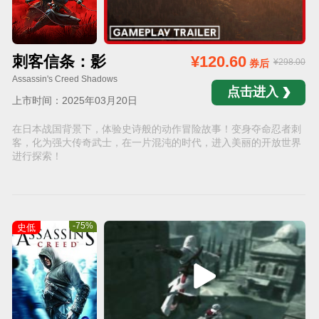
刺客信条：影
¥120.60
¥298.00
券后
Assassin's Creed Shadows
点击进入
上市时间：2025年03月20日
在日本战国背景下，体验史诗般的动作冒险故事！变身夺命忍者刺
客，化为强大传奇武士，在一片混沌的时代，进入美丽的开放世界
进行探索！
-75%
史低