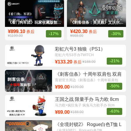
《看门狗军团》玩家收藏版骷髅面具套装 带灯光 骷髅面具套装
《刺客信条：英灵殿》艾沃尔手办 艾沃尔手办
¥899.10
¥420.30
券后
券后
-17%
-30%
¥1199.00
¥668.00
彩虹六号3 独狼（PS1）
TWITCH
彩虹六号S3手办TWITCH
-21%
¥133.20
券后
¥188.00
《刺客信条》十周年双肩包 双肩
包
育碧官方周边《刺客信条》十周年双肩包
-50%
¥99.00
¥199.00
王国之战 限量手办 马力欧 8cm
马力欧+疯狂兔子 疯兔马力欧手办 8cm
-63%
¥69.00
¥188.00
《全境封锁2》 Rogue白色T恤 L
《全境封锁2》 Rogue白色T恤