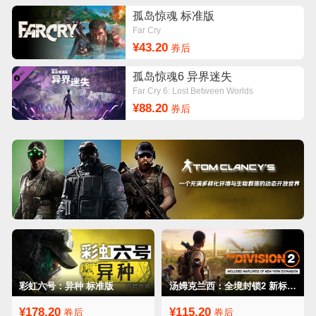
孤岛惊魂 标准版
Far Cry
¥43.20
券后
孤岛惊魂6 异界迷失
Far Cry 6: Lost Between Worlds
¥88.20
券后
彩虹六号：异种 标准版
汤姆克兰西：全境封锁2 新标准版
¥178.20
¥115.20
券后
券后