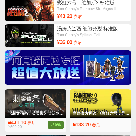
彩虹六号：维加斯2 标准版
Tom Clancy's Rainbow Six: Vegas II
¥43.20
券后
汤姆克兰西 细胞分裂 标准版
Tom Clancy's Splinter Cell
¥36.00
券后
《刺客信条：英灵殿》艾沃尔同款复制 可穿戴袖剑 可穿戴袖剑
育碧官方周边 《彩虹六号：异种》Vigil Q版公仔 VLGIL
¥431.10
券后
¥133.20
-20%
券后
¥599.00