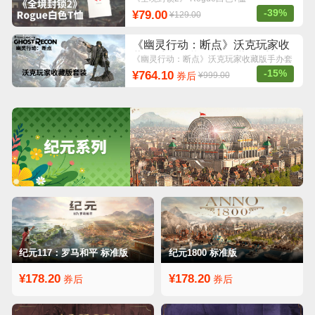
-39%
¥79.00
¥129.00
《幽灵行动：断点》沃克玩家收
藏版手办套装 沃克收藏版手办套
《幽灵行动：断点》沃克玩家收藏版手办套
装
装
-15%
¥764.10
券后
¥999.00
纪元117：罗马和平 标准版
纪元1800 标准版
¥178.20
¥178.20
券后
券后