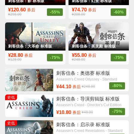
刺客信条：影 标准版
刺客信条：幻景 标准版
¥120.60
¥74.70
券后
券后
-55%
-60%
¥298.00
¥208.00
刺客信条：大革命 标准版
刺客信条：英灵殿 标准版
¥28.80
¥55.80
券后
券后
-75%
-75%
¥128.00
¥248.00
刺客信条：奥德赛 标准版
Assassin's Creed Odyssey - Standard
Edition
-80%
¥44.10
券后
¥248.00
史低
刺客信条：导演剪辑版 标准版
Assassin's Creed - Director's Cut Edition
-75%
¥10.80
券后
¥48.00
史低
刺客信条：启示录 标准版
Assassin's Creed Revelations - Standard