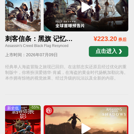
刺客信条：黑旗 记忆重置 Steam版
¥223.20
券后
Assassin's Creed Black Flag Resynced
点击进入
上市时间：2026年07月09日
经典单人海盗冒险之旅现已回归。在这部忠实还原且经过优化的重
制版中，你将扮演爱德华·肯威，在海盗的黄金时代扬帆加勒比海。
本作拥有惊艳的视觉效果、经过升级的玩法以及全新的内容。
-55%
新史低