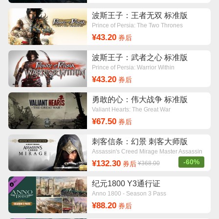
波斯王子：王者无双 标准版
Prince of Persia: The Two Thrones
¥43.20
券后
波斯王子：武者之心 标准版
Prince of Persia: Warrior Within
¥43.20
券后
勇敢的心：伟大战争 标准版
Valiant Hearts: The Great War
¥67.50
券后
刺客信条：幻景 刺客大师版
Assassin's Creed Mirage Master Assassin
Edition
-60%
¥132.30
券后
¥368.00
纪元1800 Y3通行证
Anno 1800 - Season 3 Pass
¥88.20
券后